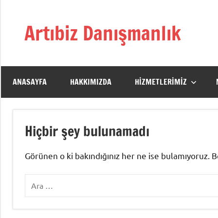
İçeriğe
geç
Artıbiz Danışmanlık
Şirketinizi
sürdürebilir
büyüme
ve
ANASAYFA
HAKKIMIZDA
HIZMETLERIMIZ
kalıcı
başarıya
taşıyan
Hiçbir şey bulunamadı
kurumsallaşma
yolculuğunda
yanındayız.
Görünen o ki bakındığınız her ne ise bulamıyoruz. Bel
Ara: