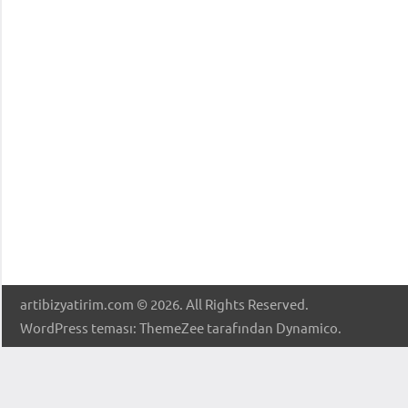
artibizyatirim.com © 2026. All Rights Reserved.
WordPress teması: ThemeZee tarafından Dynamico.