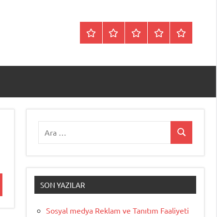
Anasayfa
Hakkımızda
Hizmetlerimiz
Makaleler
İletişim
Ara:
Ara
SON YAZILAR
Sosyal medya Reklam ve Tanıtım Faaliyeti